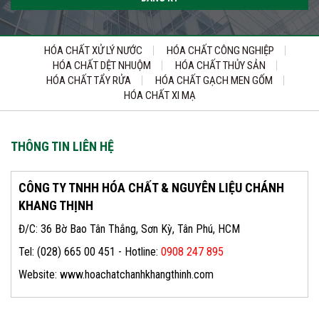
HÓA CHẤT XỬ LÝ NƯỚC
HÓA CHẤT CÔNG NGHIỆP
HÓA CHẤT DỆT NHUỘM
HÓA CHẤT THỦY SẢN
HÓA CHẤT TẨY RỬA
HÓA CHẤT GẠCH MEN GỐM
HÓA CHẤT XI MẠ
THÔNG TIN LIÊN HỆ
CÔNG TY TNHH HÓA CHẤT & NGUYÊN LIỆU CHÁNH
KHANG THỊNH
Đ/C: 36 Bờ Bao Tân Thắng, Sơn Kỳ, Tân Phú, HCM
Tel: (028) 665 00 451 - Hotline:
0908 247 895
Website: www.hoachatchanhkhangthinh.com